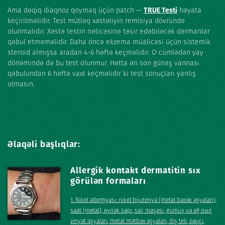
Ama dəqiq diaqnoz qoymaq üçün patch —
TRUE Testi
həyata
keçirilməlidir. Test mütləq xəstəliyin remisiya dövründə
olunmalıdır. Xəstə testin nəticəsinə təsir edəbiləcək dərmanlar
qəbul etməməlidir. Daha öncə ekzema müalicəsi üçün sistemik
steroid almışsa aradan 4-6 həftə keçməlidir. O cümlədən yay
dönəmində də bu test olunmur. Hətta ən son günəş vannası
qəbulundan 6 həftə vaxt keçməlidir ki test sonuçları yanlış
olmasın.
Əlaqəli başlıqlar:
Allergik kontakt dermatitin sıx
görülən formaları
1. Nikel allergiyası: nikel bijuteriya (metal bəzək əşyaları),
saat (metal), eynək sapı, saç maşası, gümüş və ağ qızıl
zinyət əşyaları, metal mətbəx əşyaları, diş teli, qayçı,