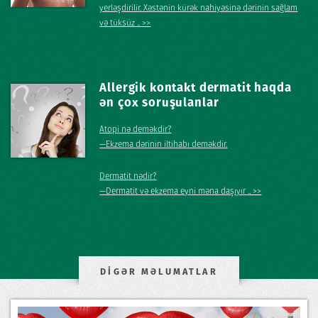
yerləşdirilir. Xəstənin kürək nahiyəsinə dərinin sağlam
və tüksüz .. >>
Allergik kontakt dermatit haqda
ən çox soruşulanlar
Atopi nə deməkdir?
—Ekzema dərinin iltihabı deməkdir.
Dermatit nədir?
—Dermatit və ekzema eyni məna daşıyır .. >>
DİGƏR MƏLUMATLAR