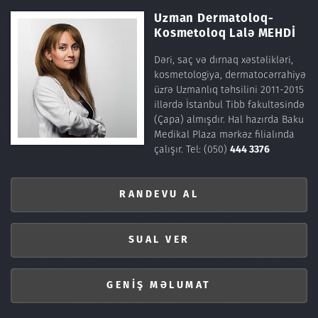
Uzman Dermatoloq-
Kosmetoloq
Lalə MEHDİ
Dəri, saç və dırnaq xəstəlikləri,
kosmetologiya, dermatocərrahiyə
üzrə Uzmanlıq təhsilini 2011-2015
illərdə İstanbul Tibb fakultəsində
(Çapa) almışdır. Hal hazırda Baku
Medikal Plaza mərkəz filialında
çalışır.
Tel: (050)
444 3376
RANDEVU AL
SUAL VER
GENİŞ MƏLUMAT