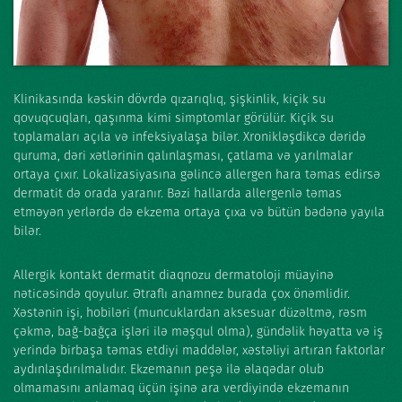
Klinikasında kəskin dövrdə qızarıqlıq, şişkinlik, kiçik su
qovuqcuqları, qaşınma kimi simptomlar görülür. Kiçik su
toplamaları açıla və infeksiyalaşa bilər. Xronikləşdikcə dəridə
quruma, dəri xətlərinin qalınlaşması, çatlama və yarılmalar
ortaya çıxır. Lokalizasiyasına gəlincə allergen hara təmas edirsə
dermatit də orada yaranır. Bəzi hallarda allergenlə təmas
etməyən yerlərdə də ekzema ortaya çıxa və bütün bədənə yayıla
bilər.
Allergik kontakt dermatit diaqnozu dermatoloji müayinə
nəticəsində qoyulur. Ətraflı anamnez burada çox önəmlidir.
Xəstənin işi, hobiləri (muncuklardan aksesuar düzəltmə, rəsm
çəkmə, bağ-bağça işləri ilə məşqul olma), gündəlik həyatta və iş
yerində birbaşa təmas etdiyi maddələr, xəstəliyi artıran faktorlar
aydınlaşdırılmalıdır. Ekzemanın peşə ilə əlaqədar olub
olmamasını anlamaq üçün işinə ara verdiyində ekzemanın