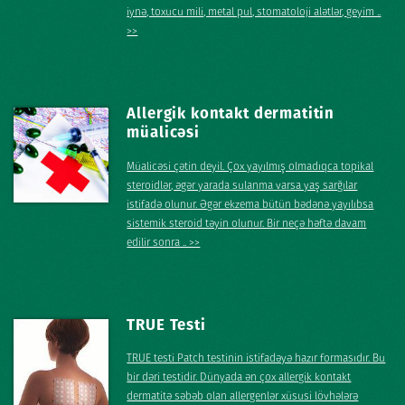
iynə, toxucu mili, metal pul, stomatoloji alətlər, geyim ..
>>
Allergik kontakt dermatitin
müalicəsi
Müalicəsi çətin deyil. Çox yayılmış olmadıqca topikal
steroidlər, əgər yarada sulanma varsa yaş sarğılar
istifadə olunur. Əgər ekzema bütün bədənə yayılıbsa
sistemik steroid təyin olunur. Bir neçə həftə davam
edilir sonra .. >>
TRUE Testi
TRUE testi Patch testinin istifadəyə hazır formasıdır. Bu
bir dəri testidir. Dünyada ən çox allergik kontakt
dermatitə səbəb olan allergenlər xüsusi lövhələrə