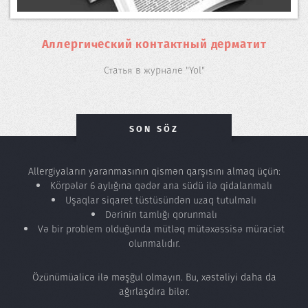
Аллергический контактный дерматит
Статья в журнале "Yol"
SON SÖZ
Allergiyaların yaranmasının qismən qarşısını almaq üçün:
Körpələr 6 aylığına qədər ana südü ilə qidalanmalı
Uşaqlar siqaret tüstüsündən uzaq tutulmalı
Dərinin tamlığı qorunmalı
Və bir problem olduğunda mütləq mütəxəssisə müraciət
olunmalıdır.
Özünümüalicə ilə məşğul olmayın. Bu, xəstəliyi daha da
ağırlaşdıra bilər.