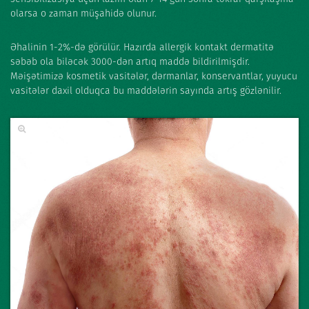
olarsa o zaman müşahidə olunur.
Əhalinin 1-2%-də görülür. Hazırda allergik kontakt dermatitə
səbəb ola biləcək 3000-dən artıq maddə bildirilmişdir.
Məişətimizə kosmetik vasitələr, dərmanlar, konservantlar, yuyucu
vasitələr daxil olduqca bu maddələrin sayında artış gözlənilir.