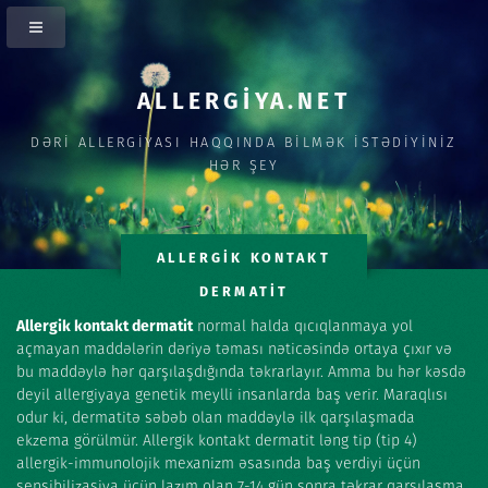
ALLERGİYA.NET
DƏRİ ALLERGİYASI HAQQINDA BİLMƏK İSTƏDİYİNİZ
HƏR ŞEY
ALLERGİK KONTAKT
DERMATİT
Allergik kontakt dermatit
normal halda qıcıqlanmaya yol
açmayan maddələrin dəriyə təması nəticəsində ortaya çıxır və
bu maddəylə hər qarşılaşdığında təkrarlayır. Amma bu hər kəsdə
deyil allergiyaya genetik meylli insanlarda baş verir. Maraqlısı
odur ki, dermatitə səbəb olan maddəylə ilk qarşılaşmada
ekzema görülmür. Allergik kontakt dermatit ləng tip (tip 4)
allergik-immunolojik mexanizm əsasında baş verdiyi üçün
sensibilizasiya üçün lazım olan 7-14 gün sonra təkrar qarşılaşma