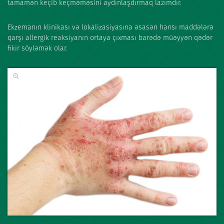
tamamən keçib keçməməsini aydınlaşdırmaq lazımdır.
Ekzemanın klinikası və lokalizasiyasına əsasən hansı maddələrə
qarşı allergik reaksiyanın ortaya çıxması barədə müəyyən qədər
fikir söyləmək olar.