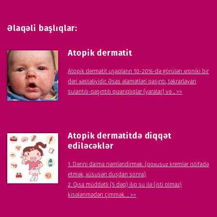
Əlaqəli başlıqlar:
Atopik dermatit
Atopik dermatit uşaqların 10-20%-də görülən xroniki bir
dəri xəstəliyidir. Əsas əlamətləri qaşıntı, təkrarlayan
sulantılı-qaşıntılı qızarıqlıqlar (yaralar) və .. >>
Atopik dermatitdə diqqət
ediləcəklər
1. Dərini daima nəmləndirmək. (qoxusuz kremlər istifadə
etmək, xüsusən duşdan sonra)
2. Qısa müddətli (5 dəq) ilıq su ilə (isti olmaz)
kisələnmədən çimmək. .. >>