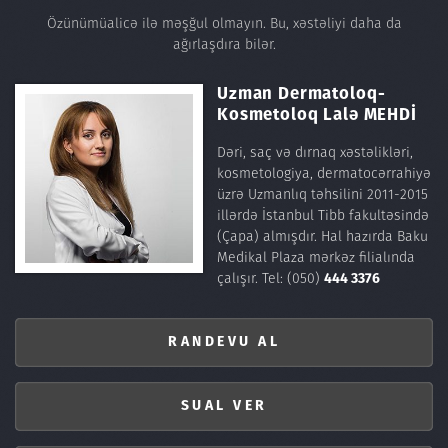
Özünümüalicə ilə məşğul olmayın. Bu, xəstəliyi daha da
ağırlaşdıra bilər.
Uzman Dermatoloq-
Kosmetoloq
Lalə MEHDİ
Dəri, saç və dırnaq xəstəlikləri,
kosmetologiya, dermatocərrahiyə
üzrə Uzmanlıq təhsilini 2011-2015
illərdə İstanbul Tibb fakultəsində
(Çapa) almışdır. Hal hazırda Baku
Medikal Plaza mərkəz filialında
çalışır.
Tel: (050)
444 3376
RANDEVU AL
SUAL VER