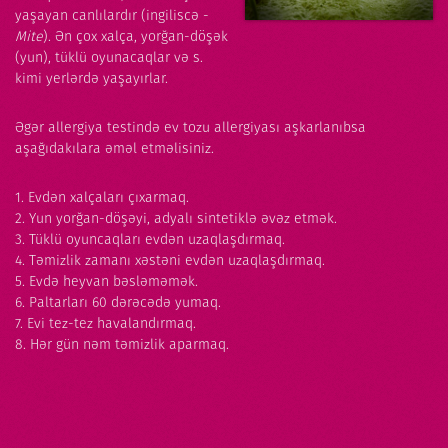
yaşayan canlılardır (ingiliscə -
Mite
). Ən çox xalça, yorğan-döşək
(yun), tüklü oyunacaqlar və s.
kimi yerlərdə yaşayırlar.
Əgər allergiya testində ev tozu allergiyası aşkarlanıbsa
aşağıdakılara əməl etməlisiniz.
1. Evdən xalçaları çıxarmaq.
2. Yun yorğan-döşəyi, adyalı sintetiklə əvəz etmək.
3. Tüklü oyuncaqları evdən uzaqlaşdırmaq.
4. Təmizlik zamanı xəstəni evdən uzaqlaşdırmaq.
5. Evdə heyvan bəsləməmək.
6. Paltarları 60 dərəcədə yumaq.
7. Evi tez-tez havalandırmaq.
8. Hər gün nəm təmizlik aparmaq.