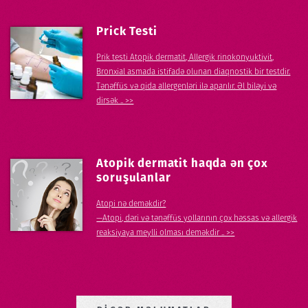
Prick Testi
Prik testi Atopik dermatit, Allergik rinokonyuktivit,
Bronxial asmada istifadə olunan diaqnostik bir testdir.
Tənəffüs və qida allergenləri ilə aparılır. Əl biləyi və
dirsək .. >>
Atopik dermatit haqda ən çox
soruşulanlar
Atopi nə deməkdir?
—Atopi, dəri və tənəffüs yollarının çox həssas və allergik
reaksiyaya meylli olması deməkdir .. >>