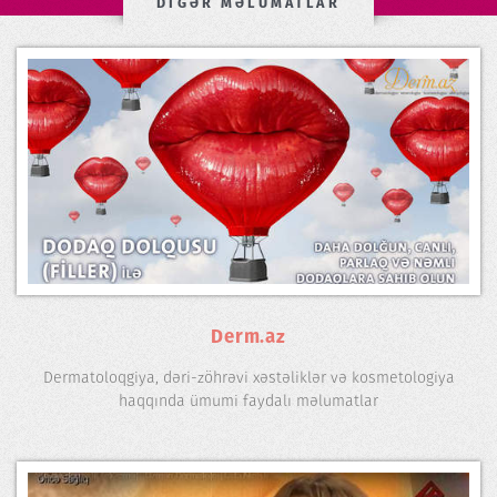
DİGƏR MƏLUMATLAR
Derm.az
Dermatoloqgiya, dəri-zöhrəvi xəstəliklər və kosmetologiya
haqqında ümumi faydalı məlumatlar