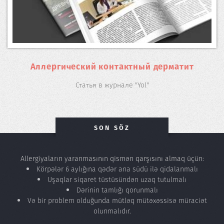
Аллергический контактный дерматит
Статья в журнале "Yol"
SON SÖZ
Allergiyaların yaranmasının qismən qarşısını almaq üçün:
Körpələr 6 aylığına qədər ana südü ilə qidalanmalı
Uşaqlar siqaret tüstüsündən uzaq tutulmalı
Dərinin tamlığı qorunmalı
Və bir problem olduğunda mütləq mütəxəssisə müraciət
olunmalıdır.