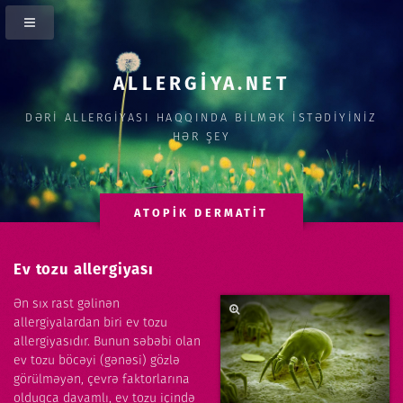
ALLERGİYA.NET
DƏRİ ALLERGİYASI HAQQINDA BİLMƏK İSTƏDİYİNİZ
HƏR ŞEY
ATOPİK DERMATİT
Ev tozu allergiyası
Ən sıx rast gəlinən
allergiyalardan biri ev tozu
allergiyasıdır. Bunun səbəbi olan
ev tozu böcəyi (gənəsi) gözlə
görülməyən, çevrə faktorlarına
olduqca davamlı, ev tozu içində