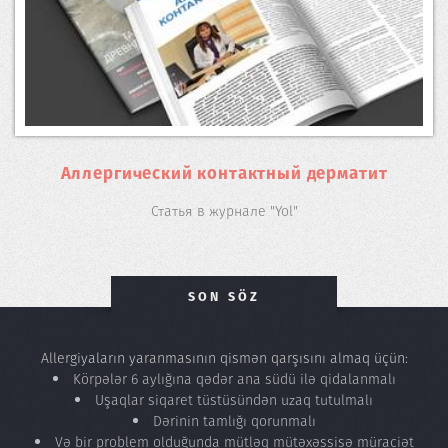
Аллергический контактный дерматит
Статья в журнале "Yol"
SON SÖZ
Allergiyaların yaranmasının qismən qarşısını almaq üçün:
Körpələr 6 aylığına qədər ana südü ilə qidalanmalı
Uşaqlar siqaret tüstüsündən uzaq tutulmalı
Dərinin tamlığı qorunmalı
Və bir problem olduğunda mütləq mütəxəssisə müraciət