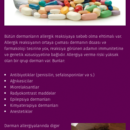
Bütün dərmanların allergik reaksiyaya səbəb olma ehtimalı var.
Allergik reaksiyanın ortaya çıxması dərmanın dozası və
farmakoloji təsirinə yox, reaksiya görünən adamın immunitetinə
və genetik xüsusiyyətinə bağlıdır. Allergiya vermə riski yüksək
olan bir qrup dərman var. Bunlar:
Antibiyotiklər (penisilin, sefalosporinlər və s.)
Ağrıkəsicilər
Miorelaksantlar
Radyokontrast maddələr
Epilepsiya dərmanları
Kimyaterapiya dərmanları
Anestetiklər
Dərman allergiyalarında digər