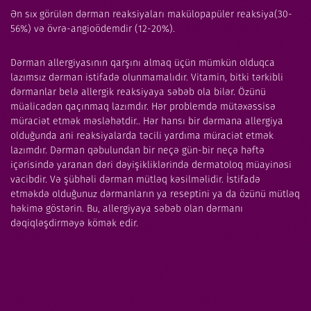
Ən sıx görülən dərman reaksiyaları makülopapüler reaksiya(30-
56%) və övrə-angioödemdir (12-20%).
Dərman allergiyasının qarşını almaq üçün mümkün olduqca
lazımsız dərman istifadə olunmamalıdır. Vitamin, bitki tərkibli
dərmanlar belə allergik reaksiyaya səbəb ola bilər. Özünü
müalicədən qaçınmaq lazımdır. Hər problemdə mütəxəssisə
müraciət etmək məsləhətdir.. Hər hansı bir dərmana allergiya
olduğunda ani reaksiyalarda təcili yardıma müraciət etmək
lazımdır. Dərman qəbulundan bir neçə gün-bir neçə həftə
içərisində yaranan dəri dəyişikliklərində dermatoloq müayinəsi
vacibdir. Və şübhəli dərman mütləq kəsilməlidir. İstifadə
etməkdə olduğunuz dərmanların ya reseptini ya da özünü mütləq
həkimə göstərin. Bu, allergiyaya səbəb olan dərmanı
dəqiqləşdirməyə kömək edir.