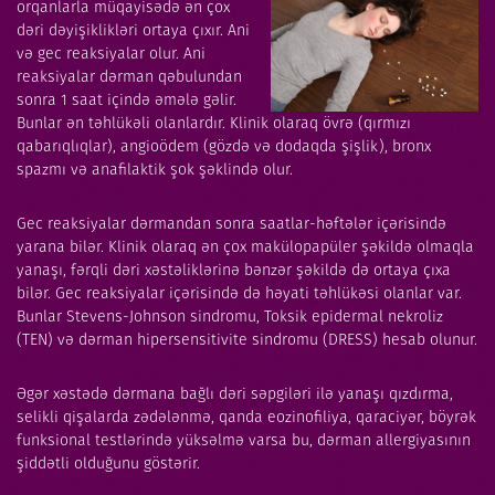
orqanlarla müqayisədə ən çox
dəri dəyişiklikləri ortaya çıxır. Ani
və gec reaksiyalar olur. Ani
reaksiyalar dərman qəbulundan
sonra 1 saat içində əmələ gəlir.
Bunlar ən təhlükəli olanlardır. Klinik olaraq övrə (qırmızı
qabarıqlıqlar), angioödem (gözdə və dodaqda şişlik), bronx
spazmı və anafilaktik şok şəklində olur.
Gec reaksiyalar dərmandan sonra saatlar-həftələr içərisində
yarana bilər. Klinik olaraq ən çox makülopapüler şəkildə olmaqla
yanaşı, fərqli dəri xəstəliklərinə bənzər şəkildə də ortaya çıxa
bilər. Gec reaksiyalar içərisində də həyati təhlükəsi olanlar var.
Bunlar Stevens-Johnson sindromu, Toksik epidermal nekroliz
(TEN) və dərman hipersensitivite sindromu (DRESS) hesab olunur.
Əgər xəstədə dərmana bağlı dəri səpgiləri ilə yanaşı qızdırma,
selikli qişalarda zədələnmə, qanda eozinofiliya, qaraciyər, böyrək
funksional testlərində yüksəlmə varsa bu, dərman allergiyasının
şiddətli olduğunu göstərir.