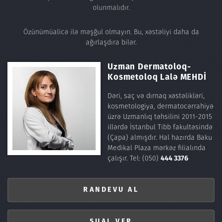
olunmalıdır.
Özünümüalicə ilə məşğul olmayın. Bu, xəstəliyi daha da
ağırlaşdıra bilər.
Uzman Dermatoloq-
Kosmetoloq
Lalə MEHDİ
Dəri, saç və dırnaq xəstəlikləri,
kosmetologiya, dermatocərrahiyə
üzrə Uzmanlıq təhsilini 2011-2015
illərdə İstanbul Tibb fakultəsində
(Çapa) almışdır. Hal hazırda Baku
Medikal Plaza mərkəz filialında
çalışır.
Tel: (050)
444 3376
RANDEVU AL
SUAL VER