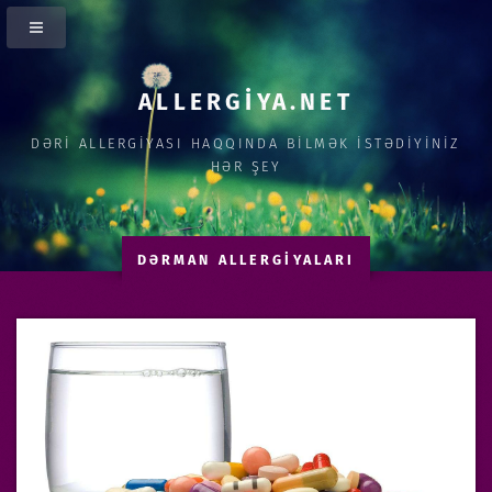
ALLERGİYA.NET
DƏRİ ALLERGİYASI HAQQINDA BİLMƏK İSTƏDİYİNİZ
HƏR ŞEY
DƏRMAN ALLERGİYALARI