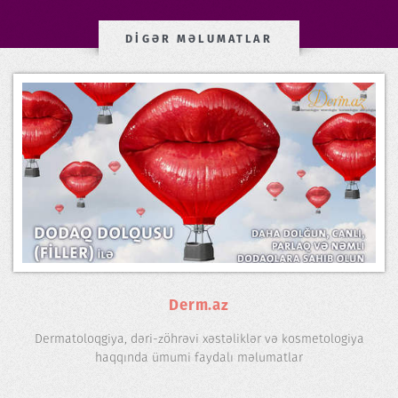
DİGƏR MƏLUMATLAR
Derm.az
Dermatoloqgiya, dəri-zöhrəvi xəstəliklər və kosmetologiya
haqqında ümumi faydalı məlumatlar